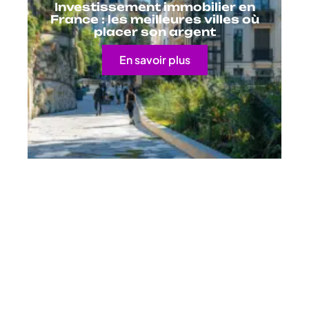
Investissement immobilier en
France : les meilleures villes où
placer son argent
En savoir plus
Contact
Mentions Légales
Sitemap
© 2025 | economag.fr