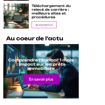
Téléchargement du
relevé de carrière :
meilleurs sites et
procédures
EN SAVOIR PLUS
Au coeur de l'actu
Comprendre l’Euribor 1 mois
: impact sur les prêts
immobiliers
En savoir plus